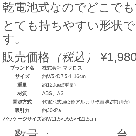
乾電池式なのでどこでも
とても持ちやすい形状で
す。
販売価格
（税込）
¥1,98
ブランド名
株式会社 マクロス
サイズ
約W5×D7.5×H16cm
重量
約120g(総重量)
材質
ABS、AS
電源方式
乾電池式:単3形アルカリ乾電池2本(別売)
吸引力
約30kPa
パッケージサイズ
約W11.5×D5.5×H21.5cm
数量 ：
台