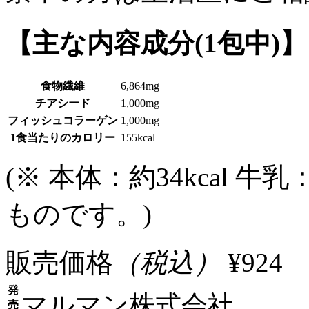
【主な内容成分(1包中)】
食物繊維
6,864mg
チアシード
1,000mg
フィッシュコラーゲン
1,000mg
1食当たりのカロリー
155kcal
(※ 本体：約34kcal 牛乳
ものです。)
販売価格
（税込）
¥924
発
マルマン株式会社
売