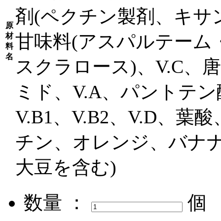
剤(ペクチン製剤、キサ
原
甘味料(アスパルテーム
材
料
名
スクラロース)、V.C、
ミド、V.A、パントテン酸
V.B1、V.B2、V.D
チン、オレンジ、バナ
大豆を含む)
数量 ：
個