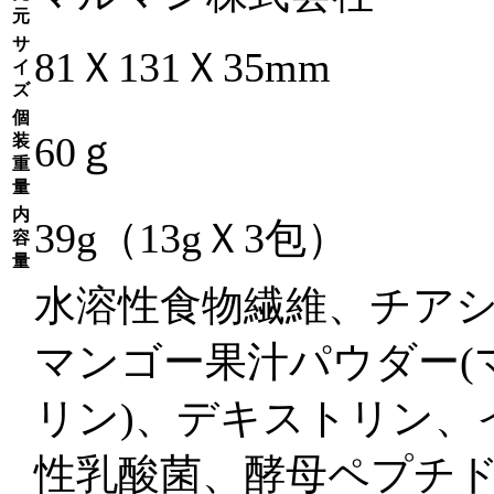
元
サ
81Ｘ131Ｘ35mm
イ
ズ
個
60ｇ
装
重
量
内
39g（13gＸ3包）
容
量
水溶性食物繊維、チア
マンゴー果汁パウダー(
リン)、デキストリン、
性乳酸菌、酵母ペプチ